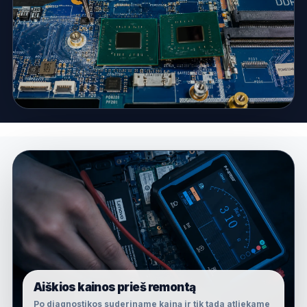
Aiškios kainos prieš remontą
Po diagnostikos suderiname kainą ir tik tada atliekame