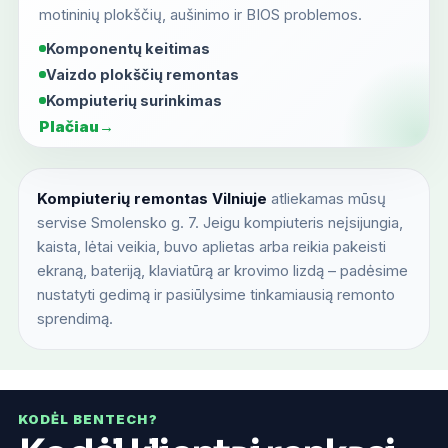
motininių plokščių, aušinimo ir BIOS problemos.
Komponentų keitimas
Vaizdo plokščių remontas
Kompiuterių surinkimas
Plačiau
→
Kompiuterių remontas Vilniuje
atliekamas mūsų
servise Smolensko g. 7. Jeigu kompiuteris neįsijungia,
kaista, lėtai veikia, buvo aplietas arba reikia pakeisti
ekraną, bateriją, klaviatūrą ar krovimo lizdą – padėsime
nustatyti gedimą ir pasiūlysime tinkamiausią remonto
sprendimą.
KODĖL BENTECH?