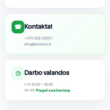
Kontaktai
☎
+370 626 20057
info@bentech.lt
Darbo valandos
◷
I–V: 10:00 – 19:00
VI–VII:
Pagal susitarimą