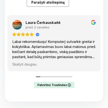
Parašyti atsiliepimą
Orestas Savickis
prieš 3 savaites
 greitai ir
Super labai greit padare ur kokybiškai
alonus prieš
kino ir
sprendimas.
endravimu.
Patvirtino Trustindex