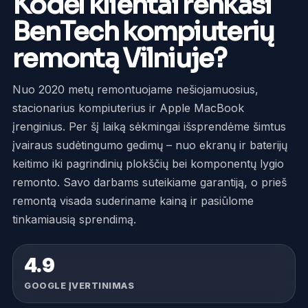
Kodėl klientai renkasi
BenTech kompiuterių
remontą Vilniuje?
Nuo 2020 metų remontuojame nešiojamuosius,
stacionarius kompiuterius ir Apple MacBook
įrenginius. Per šį laiką sėkmingai išsprendėme šimtus
įvairaus sudėtingumo gedimų – nuo ekranų ir baterijų
keitimo iki pagrindinių plokščių bei komponentų lygio
remonto. Savo darbams suteikiame garantiją, o prieš
remontą visada suderiname kainą ir pasiūlome
tinkamiausią sprendimą.
4.9
GOOGLE ĮVERTINIMAS