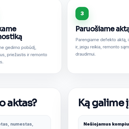
3
ekame
Paruošiame akt
nostiką
Parengiame defekto aktą, 
ir, jeigu reikia, remonto są
me gedimo pobūdį,
draudimui.
s, priežastis ir remonto
s.
o aktas?
Ką galime į
ietas, numestas,
Nešiojamus kompiu