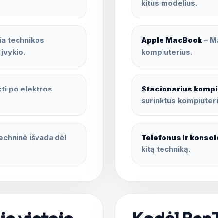
kitus modelius.
ia technikos
Apple MacBook
– Ma
 įvykio.
kompiuterius.
kti po elektros
Stacionarius kompi
surinktus kompiuteri
 techninė išvada dėl
Telefonus ir konsol
kitą techniką.