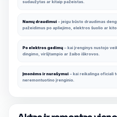
sudaužytas ar kitaip pažeistas.
Namų draudimui
– jeigu būsto draudimas deng
pažeidimus po apliejimo, elektros šuolio ar kito
Po elektros gedimų
– kai įrenginys nustojo vei
dingimo, viršįtampio ar žaibo iškrovos.
Įmonėms ir nurašymui
– kai reikalinga oficiali
neremontuotino įrenginio.