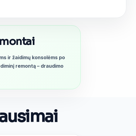
emontai
ms ir žaidimų konsolėms po
raudiminį remontą – draudimo
lausimai