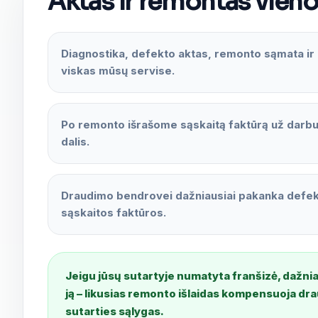
Aktas ir remontas vieno
Diagnostika, defekto aktas, remonto sąmata ir
viskas mūsų servise.
Po remonto išrašome sąskaitą faktūrą už darbu
dalis.
Draudimo bendrovei dažniausiai pakanka defek
sąskaitos faktūros.
Jeigu jūsų sutartyje numatyta franšizė, dažnia
ją – likusias remonto išlaidas kompensuoja dr
sutarties sąlygas.