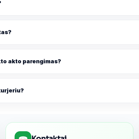
?
tas?
kto akto parengimas?
kurjeriu?
Kontaktai