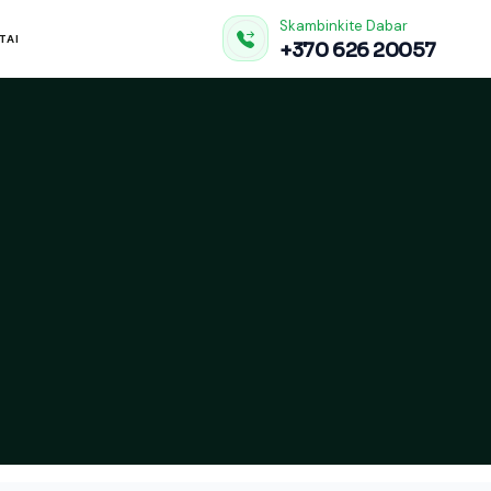
Skambinkite Dabar
TAI
+370 626 20057