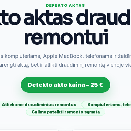
DEFEKTO AKTAS
to aktas draudi
remontui
s kompiuteriams, Apple MacBook, telefonams ir žaid
arengti aktą, bet ir atlikti draudiminį remontą vienoje vi
Defekto akto kaina – 25 €
Atliekame draudiminius remontus
Kompiuteriams, tel
Galime pateikti remonto sąmatą