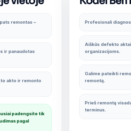
je vietoje
Kodėl Ben
 pats remontas –
Profesionali diagnost
Aiškūs defekto akta
s ir panaudotas
organizacijoms.
Galime pateikti remon
to akto ir remonto
remontą.
Prieš remontą visada
terminus.
usiai padengsite tik
audimas pagal