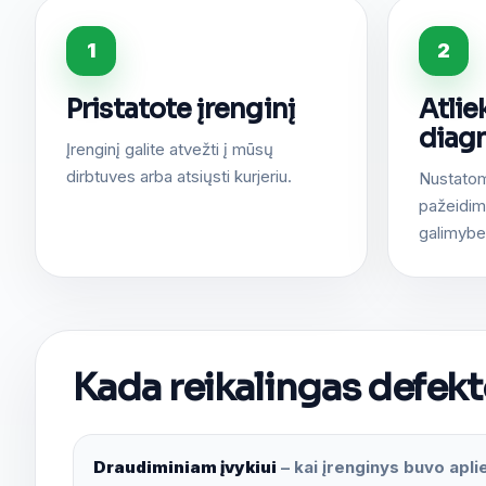
1
2
Pristatote įrenginį
Atli
diag
Įrenginį galite atvežti į mūsų
dirbtuves arba atsiųsti kurjeriu.
Nustato
pažeidimu
galimybe
Kada reikalingas defekt
Draudiminiam įvykiui
– kai įrenginys buvo apl