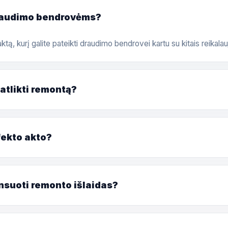
draudimo bendrovėms?
ktą, kurį galite pateikti draudimo bendrovei kartu su kitais reikal
 atlikti remontą?
fekto akto?
nsuoti remonto išlaidas?