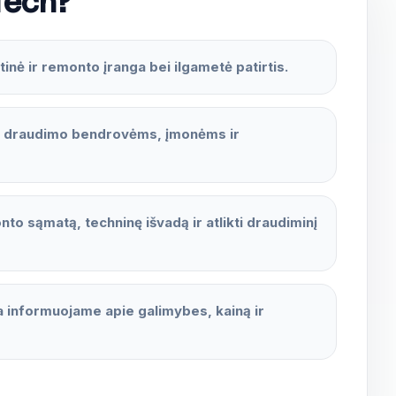
Tech?
inė ir remonto įranga bei ilgametė patirtis.
i draudimo bendrovėms, įmonėms ir
to sąmatą, techninę išvadą ir atlikti draudiminį
 informuojame apie galimybes, kainą ir