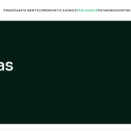
PRADŽIA
APIE BENTECH
REMONTO KAINOS
PASLAUGOS
PATARIMAI
KONTAK
as