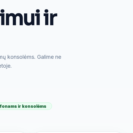
mui ir
imų konsolėms. Galime ne
etoje.
efonams ir konsolėms