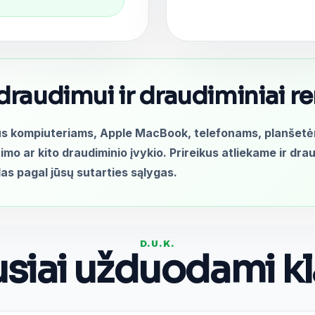
 draudimui ir draudiminiai r
s kompiuteriams, Apple MacBook, telefonams, planšetė
itimo ar kito draudiminio įvykio. Prireikus atliekame ir d
s pagal jūsų sutarties sąlygas.
D.U.K.
siai užduodami k