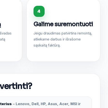
4
ą
Galime suremontuoti
išvadas
Jeigu draudimas patvirtina remontą,
matą
atliekame darbus ir išrašome
sąskaitą faktūrą.
vertinti?
terius
– Lenovo, Dell, HP, Asus, Acer, MSI ir