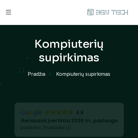
Kompiuterių
supirkimas
Pradžia
Kompiuterių supirkimas
4.9
Geriausiai įvertinta 2026 m. paslauga
patvirtino Trustindex