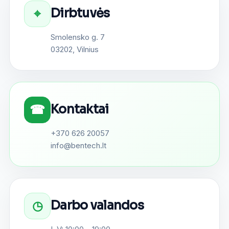
Dirbtuvės
⌖
Smolensko g. 7
03202, Vilnius
Kontaktai
☎
+370 626 20057
info@bentech.lt
Darbo valandos
◷