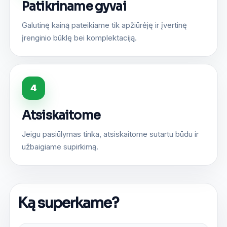
Patikriname gyvai
Galutinę kainą pateikiame tik apžiūrėję ir įvertinę
įrenginio būklę bei komplektaciją.
4
Atsiskaitome
Jeigu pasiūlymas tinka, atsiskaitome sutartu būdu ir
užbaigiame supirkimą.
Ką superkame?