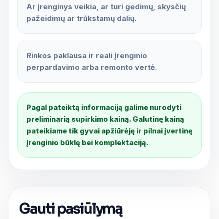
Ar įrenginys veikia, ar turi gedimų, skysčių
pažeidimų ar trūkstamų dalių.
Rinkos paklausa ir reali įrenginio
perpardavimo arba remonto vertė.
Pagal pateiktą informaciją galime nurodyti
preliminarią supirkimo kainą. Galutinę kainą
pateikiame tik gyvai apžiūrėję ir pilnai įvertinę
įrenginio būklę bei komplektaciją.
Gauti pasiūlymą