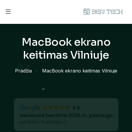
MacBook ekrano
keitimas Vilniuje
Pradžia
MacBook ekrano keitimas Vilniuje
4.9
Geriausiai įvertinta 2026 m. paslauga
patvirtino Trustindex