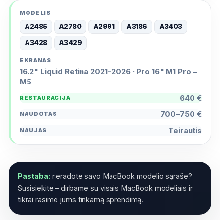
A2485
A2780
A2991
A3186
A3403
A3428
A3429
16.2" Liquid Retina 2021–2026 · Pro 16" M1 Pro –
M5
640 €
700–750 €
Teirautis
Pastaba:
neradote savo MacBook modelio sąraše?
Susisiekite – dirbame su visais MacBook modeliais ir
tikrai rasime jums tinkamą sprendimą.