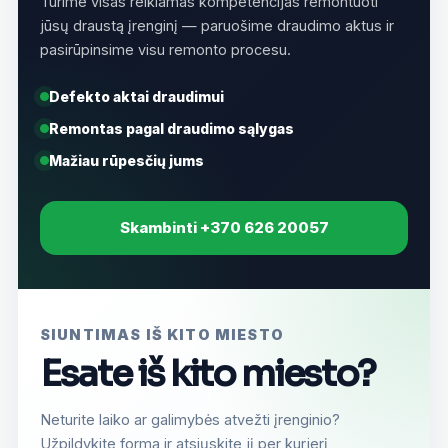
Turime visas reikiamas kompetencijas remontuoti
jūsų draustą įrenginį — paruošime draudimo aktus ir
pasirūpinsime visu remonto procesu.
Defekto aktai draudimui
Remontas pagal draudimo sąlygas
Mažiau rūpesčių jums
Skambinti +370 626 20057
SIUNTIMAS IŠ KITO MIESTO
Esate iš kito miesto?
Neturite laiko ar galimybės atvežti įrenginio?
Užpildykite formą ir atsiųskite jį per kurjerį