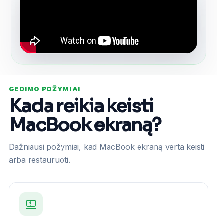
GEDIMO POŽYMIAI
Kada reikia keisti
MacBook ekraną?
Dažniausi požymiai, kad MacBook ekraną verta keisti
arba restauruoti.