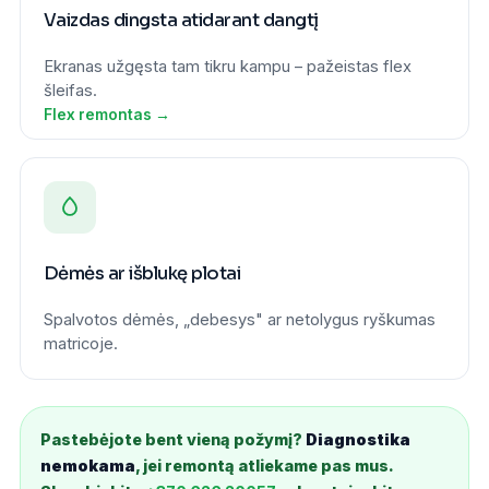
Vaizdas dingsta atidarant dangtį
Ekranas užgęsta tam tikru kampu – pažeistas flex
šleifas.
Flex remontas →
Dėmės ar išblukę plotai
Spalvotos dėmės, „debesys" ar netolygus ryškumas
matricoje.
Pastebėjote bent vieną požymį?
Diagnostika
nemokama
, jei remontą atliekame pas mus.