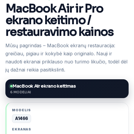
MacBook Air ir Pro
ekrano keitimo /
restauravimo kainos
Mūsų pagrindas – MacBook ekranų restauracija:
greičiau, pigiau ir kokybė kaip originalo. Nauji ir
naudoti ekranai priklauso nuo turimo likučio, todėl dėl
jų dažnai reikia pasitikslinti.
MacBook Air ekrano keitimas
6 MODELIAI
A1466