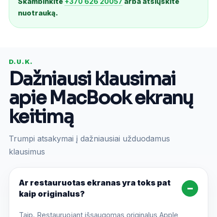
Skambinkite
+370 626 20057
arba atsiųskite
nuotrauką.
D.U.K.
Dažniausi klausimai
apie MacBook ekranų
keitimą
Trumpi atsakymai į dažniausiai užduodamus
klausimus
Ar restauruotas ekranas yra toks pat
kaip originalus?
Taip. Restauruojant išsaugomas originalus Apple