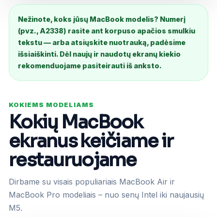
Nežinote, koks jūsų MacBook modelis? Numerį
(pvz., A2338) rasite ant korpuso apačios smulkiu
tekstu — arba atsiųskite nuotrauką, padėsime
išsiaiškinti. Dėl naujų ir naudotų ekranų kiekio
rekomenduojame pasiteirauti iš anksto.
KOKIEMS MODELIAMS
Kokių MacBook
ekranus keičiame ir
restauruojame
Dirbame su visais populiariais MacBook Air ir
MacBook Pro modeliais – nuo senų Intel iki naujausių
M5.