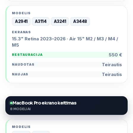
A2941
A3114
A3241
A3448
15.3" Retina 2023–2026 · Air 15" M2 / M3 / M4 /
M5
550 €
Teirautis
Teirautis
MacBook Pro ekrano keitimas
8 MODELIAI