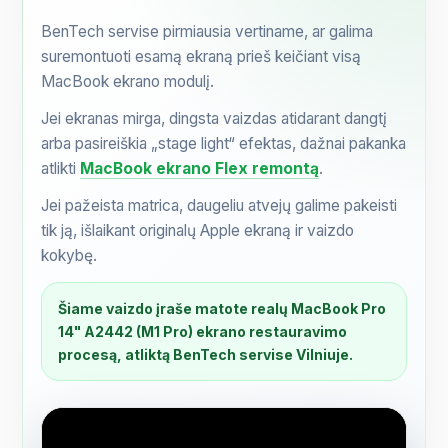
BenTech servise pirmiausia vertiname, ar galima
suremontuoti esamą ekraną prieš keičiant visą
MacBook ekrano modulį.
Jei ekranas mirga, dingsta vaizdas atidarant dangtį
arba pasireiškia „stage light“ efektas, dažnai pakanka
atlikti
MacBook ekrano Flex remontą
.
Jei pažeista matrica, daugeliu atvejų galime pakeisti
tik ją, išlaikant originalų Apple ekraną ir vaizdo
kokybę.
Šiame vaizdo įraše matote realų MacBook Pro
14" A2442 (M1 Pro) ekrano restauravimo
procesą, atliktą BenTech servise Vilniuje.