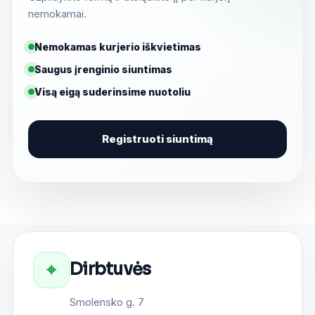
nemokamai.
Nemokamas kurjerio iškvietimas
Saugus įrenginio siuntimas
Visą eigą suderinsime nuotoliu
Registruoti siuntimą
Dirbtuvės
⌖
Smolensko g. 7