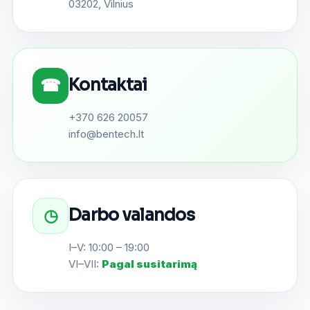
03202, Vilnius
Kontaktai
☎
+370 626 20057
info@bentech.lt
Darbo valandos
◷
I–V: 10:00 – 19:00
VI–VII:
Pagal susitarimą