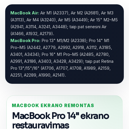
MacBook Air:
Air M1 (A2337), Air M2 (A2681), Air M3
(A3113), Air M4 (A3240), Air M5 (A3449); Air 15" M2–M5
(A2941, A3114, A3241, A3448); taip pat senesni Air
(A1466, A1932, A2179).
MacBook Pro:
Pro 13" M1/M2 (A2338); Pro 14" M1
Pro–M5 (A2442, A2779, A2992, A2918, A3112, A3185,
A3401, A3434); Pro 16" M1 Pro–M5 (A2485, A2780,
A2991, A3186, A3403, A3428, A3429); taip pat Retina
Pro 13"/15"/16" (A1706, A1707, A1708, A1989, A2159,
A2251, A2289, A1990, A2141).
MACBOOK EKRANO REMONTAS
MacBook Pro 14" ekrano
restauravimas