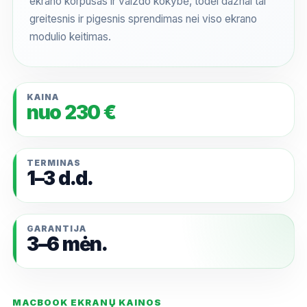
ekrano korpusas ir vaizdo kokybė, todėl dažnai tai
greitesnis ir pigesnis sprendimas nei viso ekrano
modulio keitimas.
KAINA
nuo 230 €
TERMINAS
1–3 d.d.
GARANTIJA
3–6 mėn.
MACBOOK EKRANŲ KAINOS