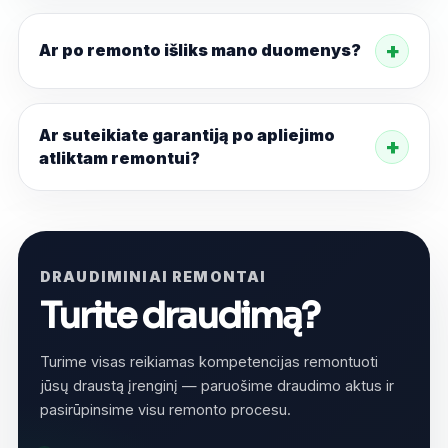
Ar po remonto išliks mano duomenys?
Ar suteikiate garantiją po apliejimo
atliktam remontui?
DRAUDIMINIAI REMONTAI
Turite draudimą?
Turime visas reikiamas kompetencijas remontuoti
jūsų draustą įrenginį — paruošime draudimo aktus ir
pasirūpinsime visu remonto procesu.