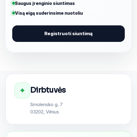
Saugus įrenginio siuntimas
Visą eigą suderinsime nuotoliu
Registruoti siuntimą
Dirbtuvės
⌖
Smolensko g. 7
03202, Vilnius