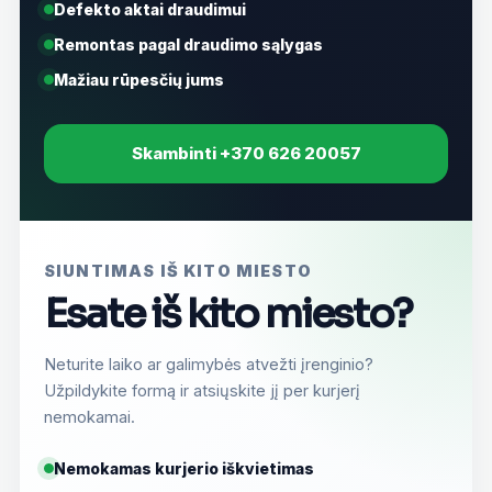
Defekto aktai draudimui
Remontas pagal draudimo sąlygas
Mažiau rūpesčių jums
Skambinti +370 626 20057
SIUNTIMAS IŠ KITO MIESTO
Esate iš kito miesto?
Neturite laiko ar galimybės atvežti įrenginio?
Užpildykite formą ir atsiųskite jį per kurjerį
nemokamai.
Nemokamas kurjerio iškvietimas