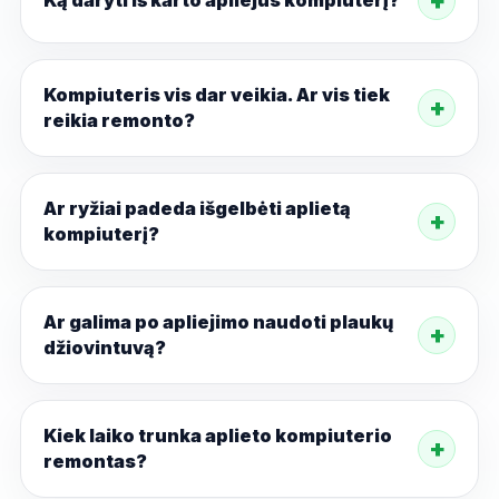
Ką daryti iš karto apliejus kompiuterį?
Kompiuteris vis dar veikia. Ar vis tiek
reikia remonto?
Ar ryžiai padeda išgelbėti aplietą
kompiuterį?
Ar galima po apliejimo naudoti plaukų
džiovintuvą?
Kiek laiko trunka aplieto kompiuterio
remontas?