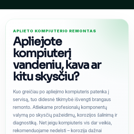
APLIETO KOMPIUTERIO REMONTAS
Apliejote
kompiuterį
vandeniu, kava ar
kitu skysčiu?
Kuo greičiau po apliejimo kompiuteris patenka į
servisą, tuo didesnė tikimybė išvengti brangaus
remonto. Atliekame profesionalų komponentų
valymą po skysčių pažeidimų, korozijos šalinimą ir
diagnostiką. Net jeigu kompiuteris vis dar veikia,
rekomenduojame nedelsti – korozija dažnai