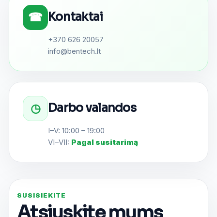
Kontaktai
☎
+370 626 20057
info@bentech.lt
Darbo valandos
◷
I–V: 10:00 – 19:00
VI–VII:
Pagal susitarimą
SUSISIEKITE
Atsiųskite mums