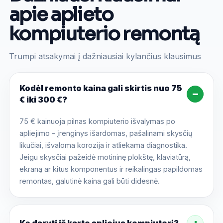
apie aplieto
kompiuterio remontą
Trumpi atsakymai į dažniausiai kylančius klausimus
Kodėl remonto kaina gali skirtis nuo 75
€ iki 300 €?
75 € kainuoja pilnas kompiuterio išvalymas po
apliejimo – įrenginys išardomas, pašalinami skysčių
likučiai, išvaloma korozija ir atliekama diagnostika.
Jeigu skysčiai pažeidė motininę plokštę, klaviatūrą,
ekraną ar kitus komponentus ir reikalingas papildomas
remontas, galutinė kaina gali būti didesnė.