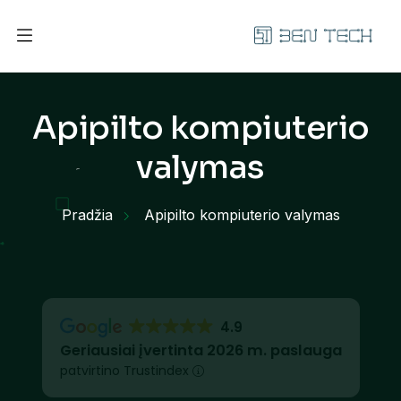
Apipilto kompiuterio
valymas
Pradžia
Apipilto kompiuterio valymas
4.9
Geriausiai įvertinta 2026 m. paslauga
patvirtino Trustindex