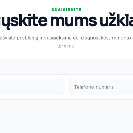
SUSISIEKITE
iųskite mums užkl
šykite problemą ir susisieksime dėl diagnostikos, remonto 
termino.