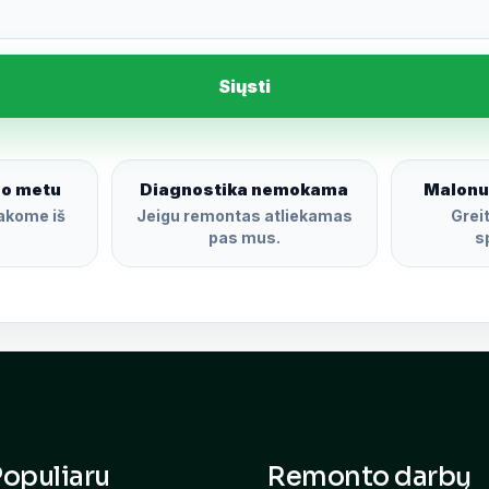
Siųsti
o metu
Diagnostika nemokama
Malonu
akome iš
Jeigu remontas atliekamas
Grei
pas mus.
s
Populiaru
Remonto darbų