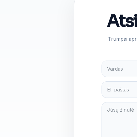
Ats
Trumpai apra