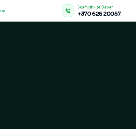
Skambinkite Dabar
TAI
+370 626 20057