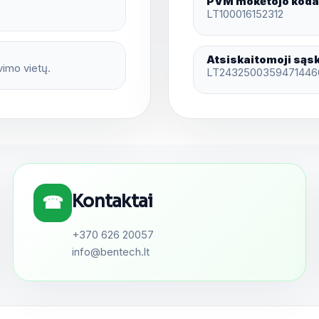
PVM mokėtojo kod
LT100016152312
Atsiskaitomoji sąs
vimo vietų.
LT2432500359471446
Kontaktai
☎
+370 626 20057
info@bentech.lt