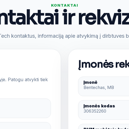
KONTAKTAI
taktai ir rekviz
Tech kontaktus, informaciją apie atvykimą į dirbtuves b
Įmonės rek
je. Patogu atvykti tiek
Įmonė
Bentechas, MB
Įmonės kodas
306352260