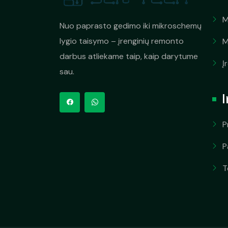
M
Nuo paprasto gedimo iki mikroschemų
lygio taisymo – įrenginių remonto
M
darbus atliekame taip, kaip darytume
Į
sau.
P
P
T