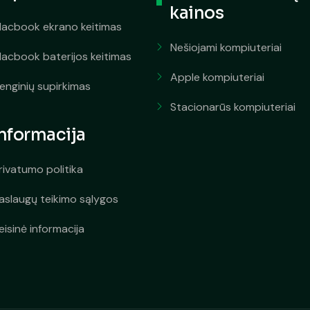
kainos
acbook ekrano keitimas
Nešiojami kompiuteriai
acbook baterijos keitimas
Apple kompiuteriai
renginių supirkimas
Stacionarūs kompiuteriai
Informacija
rivatumo politika
aslaugų teikimo sąlygos
eisinė informacija